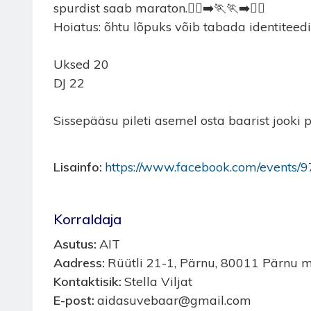
spurdist saab maraton.🏃‍♀️‍➡️🏃🏃‍➡️🏃‍♀️
Hoiatus: õhtu lõpuks võib tabada identiteedik
Uksed 20
DJ 22
Sissepääsu pileti asemel osta baarist jooki
Lisainfo
https://www.facebook.com/events
Korraldaja
Asutus
AIT
Aadress
Rüütli 21-1, Pärnu, 80011 Pärnu m
Kontaktisik
Stella Viljat
E-post
aidasuvebaar@gmail.com