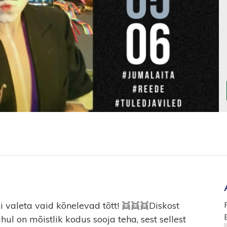
 valeta vaid kõnelevad tõtt! 👯👯👯Diskost
hul on mõistlik kodus sooja teha, sest sellest