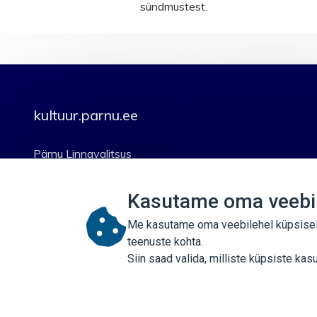
sündmustest.
kultuur.parnu.ee
Pärnu Linnavalitsus
Suur-Sepa 16
80098 Pärnu linn, Pärnu linn
Kasutame oma veebil
tel +372 5300 6895
Me kasutame oma veebilehel küpsiseid,
teenuste kohta.
Siin saad valida, milliste küpsiste k
© 2021 Pärnu linn. Kõik õigused kaitstud