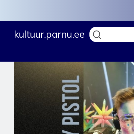
Skip
to
main
content
kultuur.parnu.ee