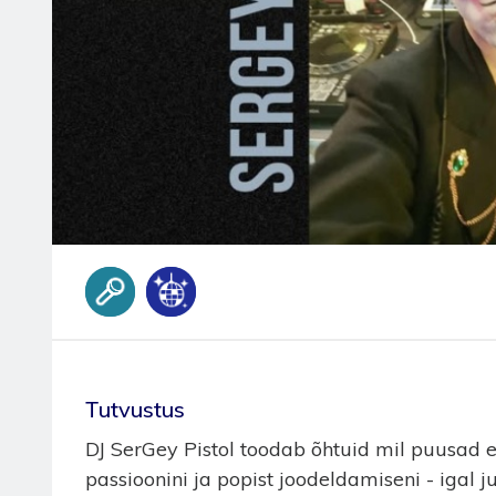
Тutvustus
DJ SerGey Pistol toodab õhtuid mil puusad ei
passioonini ja popist joodeldamiseni - igal ju