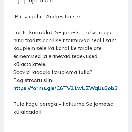
… ja palju muud.
Päeva juhib Andres Kutser.
Laata korraldab Seljametsa rahvamaja
ning traditsiooniliselt toimuvad seal lisaks
kauplemisele ka kohalike taidlejate
esinemised ja erinevad tegevused
külastajatele.
Soovid laadale kauplema tulla?
Registreeru siin:
https://forms.gle/C6TV21wUZWqUu3ob8
Tule kogu perega – kohtume Seljametsa
külalaadal!