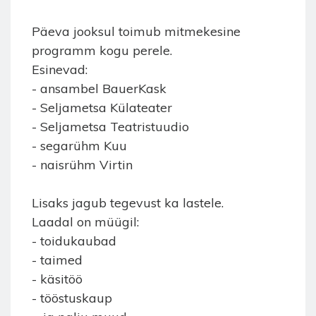
Päeva jooksul toimub mitmekesine
programm kogu perele.
Esinevad:
- ansambel BauerKask
- Seljametsa Külateater
- Seljametsa Teatristuudio
- segarühm Kuu
- naisrühm Virtin
Lisaks jagub tegevust ka lastele.
Laadal on müügil:
- toidukaubad
- taimed
- käsitöö
- tööstuskaup