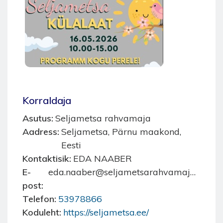
Korraldaja
Asutus
Seljametsa rahvamaja
Aadress
Seljametsa, Pärnu maakond,
Eesti
Kontaktisik
EDA NAABER
E-
eda.naaber@seljametsarahvamaja.parnu.ee
post
Telefon
53978866
Koduleht
https://seljametsa.ee/