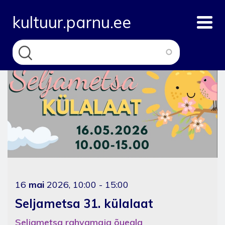
Skip
kultuur.parnu.ee
to
main
content
16
mai
2026, 10:00 - 15:00
Seljametsa 31. külalaat
Seljametsa rahvamaja õueala